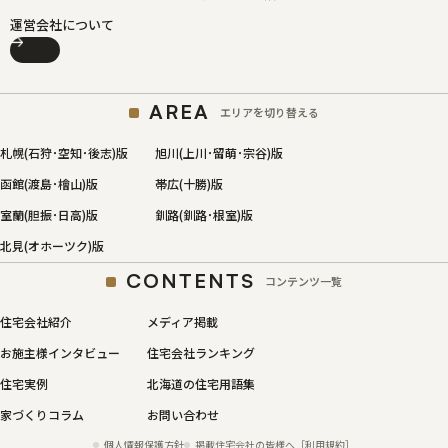
運営会社について
AREA
エリアを切り替える
札幌(石狩･空知･後志)版
旭川(上川･留萌･宗谷)版
函館(渡島･檜山)版
帯広(十勝)版
室蘭(胆振･日高)版
釧路(釧路･根室)版
北見(オホーツク)版
CONTENTS
コンテンツ一覧
住宅会社紹介
メディア掲載
お施主様インタビュー
住宅会社ランキング
住宅実例
北海道の住宅用語集
家づくりコラム
お問い合わせ
個人情報保護方針
掲載住宅会社の皆様へ［利用規約］