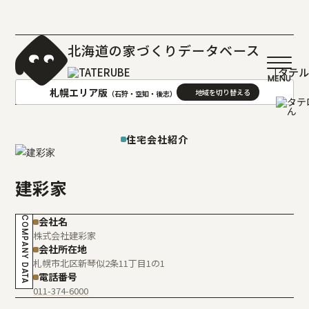
北海道の家づくりデータベース
［タテ
札幌エリア版
（石狩・空知・後志）
AREA
地域
住宅会社紹介
札幌(石狩･空知･後志)版
旭川(上川･留萌･宗谷)版
建彩家
函館(渡島･檜山)版
帯広(十勝)版
室蘭(胆振･日高)版
釧路(釧路･根室)版
COMPANY DATA
会社名
北見(オホーツク)版
株式会社建彩家
会社所在地
札幌市北区新琴似2条11丁目1の1
電話番号
011-374-6000